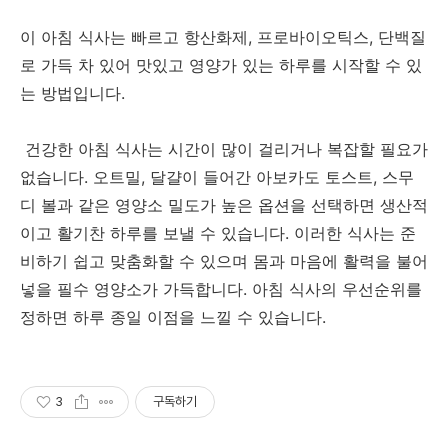
이 아침 식사는 빠르고 항산화제, 프로바이오틱스, 단백질
로 가득 차 있어 맛있고 영양가 있는 하루를 시작할 수 있
는 방법입니다.
건강한
아침
식사는
시간이
많이
걸리거나
복잡할
필요가
없습니다
.
오트밀
,
달걀이
들어간
아보카도
토스트
,
스무
디
볼과
같은
영양소
밀도가
높은
옵션을
선택하면
생산적
이고
활기찬
하루를
보낼
수
있습니다
.
이러한
식사는
준
비하기
쉽고
맞춤화할
수
있으며
몸과
마음에
활력을
불어
넣을
필수
영양소가
가득합니다
.
아침
식사의
우선순위를
정하면
하루
종일
이점을
느낄
수
있습니다
.
3
구독하기