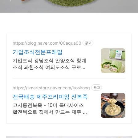
https://blog.naver.com/00aqua00
광고
기업조식전문프레밀
기업조식 강남조식 안양조식 청계
조식 과천조식 여의도조식 구로조
식 가산조식 원하는 가격대에 맛잇
는 제품을 맞춤식단으로 제공해드
립니다!! NO워리!!
https://smartstore.naver.com/kosirong
광고
전국배송 제주프리미엄 전복죽
코시롱전복죽 - 10미 특대사이즈
활전복으로 집에서 만드는 제주 전
통방식 전복죽