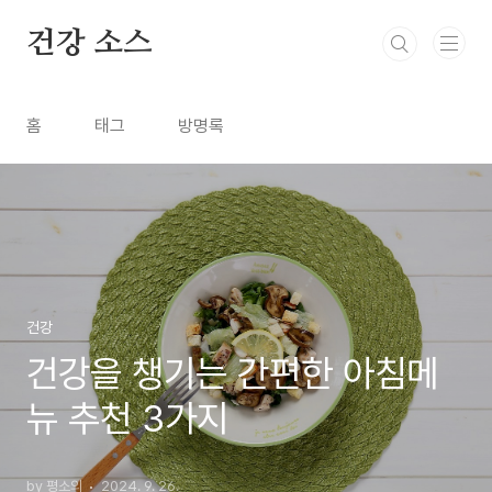
본문 바로가기
건강 소스
홈
태그
방명록
건강
건강을 챙기는 간편한 아침메
뉴 추천 3가지
by 평소의
2024. 9. 26.