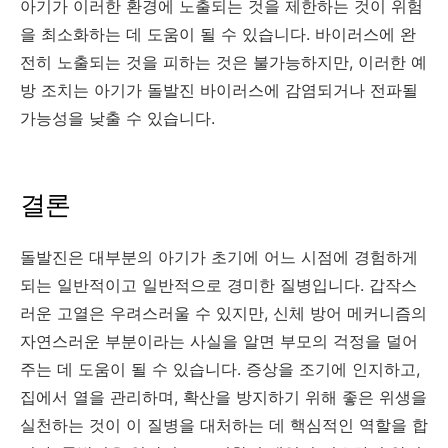
아기가 이러한 환경에 노출되는 것을 제한하는 것이 위험
을 최소화하는 데 도움이 될 수 있습니다. 바이러스에 완
전히 노출되는 것을 피하는 것은 불가능하지만, 이러한 예
방 조치는 아기가 돌발진 바이러스에 감염되거나 전파될
가능성을 낮출 수 있습니다.
결론
돌발진은
대부분의
아기가
초기에
어느
시점에
경험하게
되는
일반적이고
일반적으로
경미한
질병입니다
.
갑작스
러운
고열은
우려스러울
수
있지만
,
신체
방어
메커니즘의
자연스러운
부분이라는
사실을
알면
부모의
걱정을
덜어
주는
데
도움이
될
수
있습니다
.
증상을
조기에
인지하고
,
집에서
열을
관리하며
,
확산을
방지하기
위해
좋은
위생을
실천하는
것이
이
질병을
대처하는
데
핵심적인
역할을
합