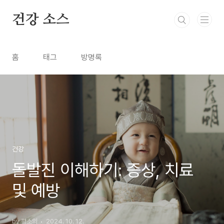
본문 바로가기
건강 소스
홈
태그
방명록
건강
돌발진 이해하기: 증상, 치료
및 예방
by 평소의
2024. 10. 12.