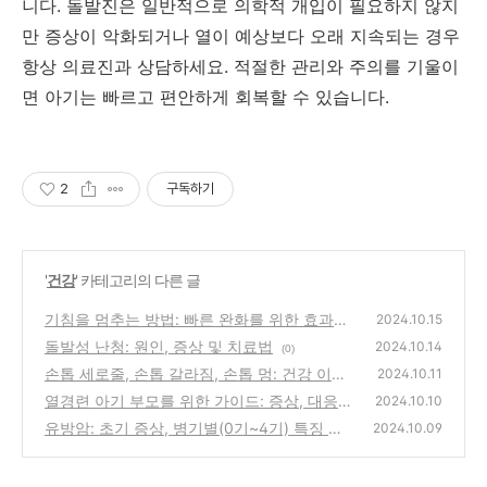
니다
. 돌발진은
일반적으로
의학적
개입이
필요하지
않지
만
증상이
악화되거나
열이
예상보다
오래
지속되는
경우
항상
의료진과
상담하세요
.
적절한
관리와
주의를
기울이
면
아기는
빠르고
편안하게
회복할
수
있습니다
.
2
구독하기
'
건강
' 카테고리의 다른 글
기침을 멈추는 방법: 빠른 완화를 위한 효과적
2024.10.15
인 팁
돌발성 난청: 원인, 증상 및 치료법
(1)
2024.10.14
(0)
손톱 세로줄, 손톱 갈라짐, 손톱 멍: 건강 이상
2024.10.11
증상일까?
열경련 아기 부모를 위한 가이드: 증상, 대응법
(3)
2024.10.10
과 예방법
유방암: 초기 증상, 병기별(0기~4기) 특징 및
(1)
2024.10.09
좋은 음식
(9)