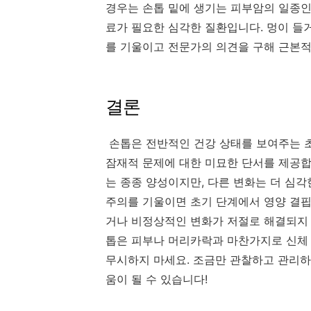
경우는 손톱 밑에 생기는 피부암의 일종인
료가 필요한 심각한 질환입니다. 멍이 들
를 기울이고 전문가의 의견을 구해 근본적
결론
손톱은
전반적인
건강
상태를
보여주는
잠재적
문제에
대한
미묘한
단서를
제공
는
종종
양성이지만
,
다른
변화는
더
심각
주의를
기울이면
초기
단계에서
영양
결
거나
비정상적인
변화가
저절로
해결되지
톱은
피부나
머리카락과
마찬가지로
신체
무시하지
마세요
.
조금만
관찰하고
관리하
움이
될
수
있습니다
!