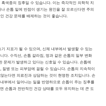
 흑색종의 징후일 수 있습니다. 이는 즉각적인 의학적 치
거나 손톱 밑에 반점이 생기는 원인을 잘 모르신다면 주의
인 건강 문제를 배제하는 것이 좋습니다.
초기
지표가
될
수
있으며
,
신체
내부에서
발생할
수
있는
합니다
.
수직선
,
손톱
갈라짐
,
멍과
같은
손톱의
일부
변화
한
문제가
발생하고
있다는
신호일
수
있습니다
.
손톱에
핍
,
질병
또는
피부암에
걸릴
수
있습니다
.
손톱의
지속적이
않는다면
의료진과
상담하는
것이
현명한
조치입니다
.
손
내부에서
일어나는
일을
반영하므로
손톱이
주는
징후를
면
손톱과
전반적인
건강
상태를
모두
유지하는
데
큰
도