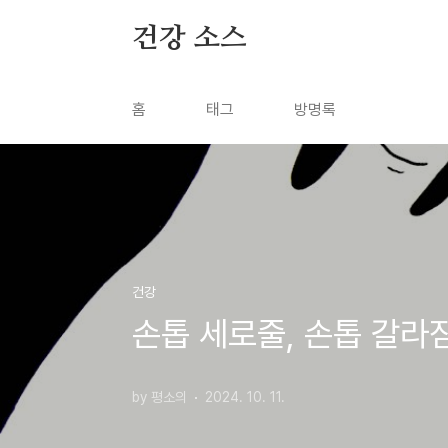
본문 바로가기
건강 소스
홈
태그
방명록
건강
손톱 세로줄, 손톱 갈라짐
by 평소의
2024. 10. 11.