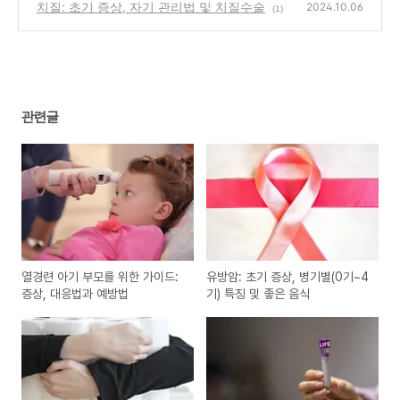
치질: 초기 증상, 자기 관리법 및 치질수술
(0)
2024.10.06
(1)
관련글
열경련 아기 부모를 위한 가이드:
유방암: 초기 증상, 병기별(0기~4
증상, 대응법과 예방법
기) 특징 및 좋은 음식