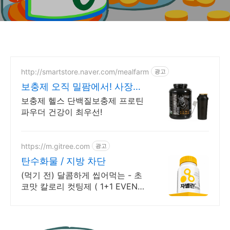
http://smartstore.naver.com/mealfarm
광고
보충제 오직 밀팜에서! 사장님
이 직접 먹고 판매!
보충제 헬스 단백질보충제 프로틴
파우더 건강이 최우선!
https://m.gitree.com
광고
탄수화물 / 지방 차단
(먹기 전) 달콤하게 씹어먹는 - 초
코맛 칼로리 컷팅제 ( 1+1 EVENT
)