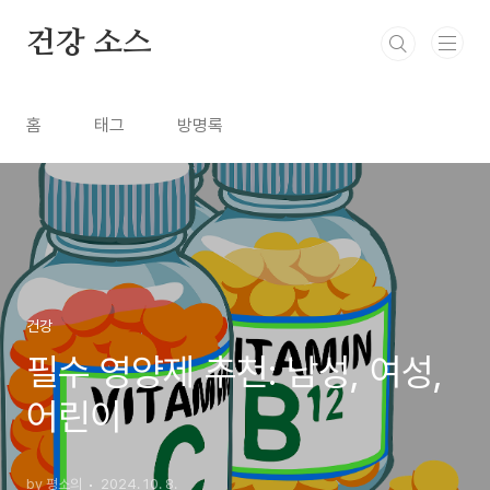
본문 바로가기
건강 소스
홈
태그
방명록
건강
필수 영양제 추천: 남성, 여성,
어린이
by 평소의
2024. 10. 8.