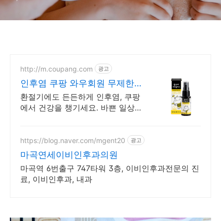
http://m.coupang.com
광고
인후염 쿠팡 와우회원 무제한
무료배송
환절기에도 든든하게 인후염, 쿠팡
에서 건강을 챙기세요. 바쁜 일상,
몸이 보내는 신호. 와우회원 무료
배송으로 건강을 관리하세요.
https://blog.naver.com/mgent20
광고
마곡연세이비인후과의원
마곡역 6번출구 747타워 3층, 이비인후과전문의 진
료, 이비인후과, 내과