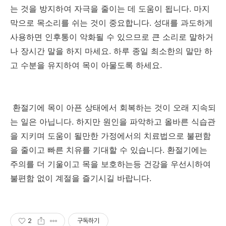
는 것을 방지하여 자극을 줄이는 데 도움이 됩니다. 마지
막으로 목소리를 쉬는 것이 중요합니다. 성대를 과도하게
사용하면 인후통이 악화될 수 있으므로 큰 소리로 말하거
나 장시간 말을 하지 마세요. 하루 종일 최소한의 말만 하
고 수분을 유지하여 목이 아물도록 하세요.
환절기에
목이
아픈
상태에서
회복하는
것이
오래
지속되
는
일
은
아닙니다
. 하지만
원인을
파악하고
올바른
식습관
을 지키며
도움이 될만한
가정에서의
치료법으로
불편함
을
줄이고
빠른
치유를 기대할
수
있습니다
. 환절기
에는
주의를
더
기울이고
목을
보호하는등
건강을
우선시하여
불편함
없이
계절을
즐기시길 바랍니다.
2
구독하기