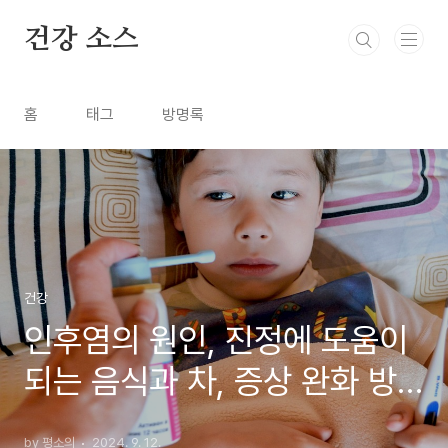
본문 바로가기
건강 소스
홈
태그
방명록
건강
인후염의 원인, 진정에 도움이
되는 음식과 차, 증상 완화 방
법
by 평소의
2024. 9. 12.