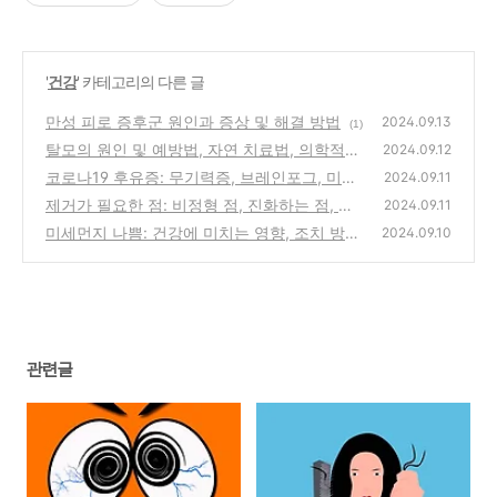
'
건강
' 카테고리의 다른 글
만성 피로 증후군 원인과 증상 및 해결 방법
2024.09.13
(1)
탈모의 원인 및 예방법, 자연 치료법, 의학적
2024.09.12
치료법
코로나19 후유증: 무기력증, 브레인포그, 미각
(1)
2024.09.11
과 후각의 상실
제거가 필요한 점: 비정형 점, 진화하는 점, 불
(1)
2024.09.11
규칙한 테두리의 점
미세먼지 나쁨: 건강에 미치는 영향, 조치 방
(0)
2024.09.10
안, 좋은 음식 추천
(0)
관련글