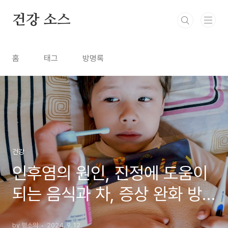
본문 바로가기
건강 소스
홈
태그
방명록
건강
인후염의 원인, 진정에 도움이
되는 음식과 차, 증상 완화 방
법
by 평소의
2024. 9. 12.