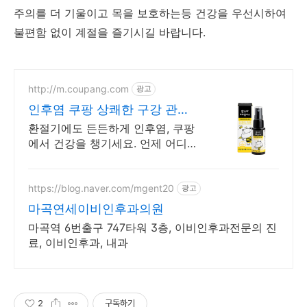
주의를
더
기울이고
목을
보호하는등
건강을
우선시하여
불편함
없이
계절을
즐기시길 바랍니다.
http://m.coupang.com
광고
인후염 쿠팡 상쾌한 구강 관리
습관
환절기에도 든든하게 인후염, 쿠팡
에서 건강을 챙기세요. 언제 어디
서든 간편하게! 프로폴리스, 바쁜
일상 속 건강을 지키세요.
https://blog.naver.com/mgent20
광고
마곡연세이비인후과의원
마곡역 6번출구 747타워 3층, 이비인후과전문의 진
료, 이비인후과, 내과
2
구독하기