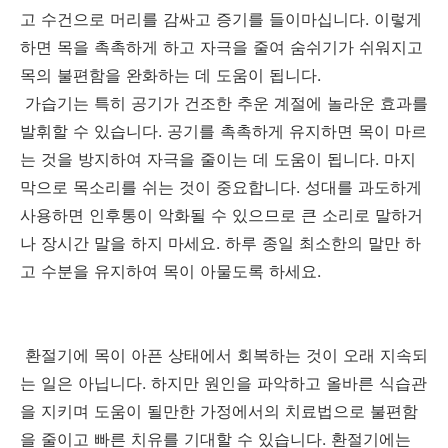
고 수건으로 머리를 감싸고 증기를 들이마십니다. 이렇게
하면 목을 촉촉하게 하고 자극을 줄여 숨쉬기가 쉬워지고
목의 불편함을 완화하는 데 도움이 됩니다.
가습기는 특히 공기가 건조한 추운 계절에 놀라운 효과를
발휘할 수 있습니다. 공기를 촉촉하게 유지하면 목이 마르
는 것을 방지하여 자극을 줄이는 데 도움이 됩니다. 마지
막으로 목소리를 쉬는 것이 중요합니다. 성대를 과도하게
사용하면 인후통이 악화될 수 있으므로 큰 소리로 말하거
나 장시간 말을 하지 마세요. 하루 종일 최소한의 말만 하
고 수분을 유지하여 목이 아물도록 하세요.
환절기에
목이
아픈
상태에서
회복하는
것이
오래
지속되
는
일
은
아닙니다
. 하지만
원인을
파악하고
올바른
식습관
을 지키며
도움이 될만한
가정에서의
치료법으로
불편함
을
줄이고
빠른
치유를 기대할
수
있습니다
. 환절기
에는