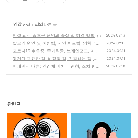
'
건강
' 카테고리의 다른 글
만성 피로 증후군 원인과 증상 및 해결 방법
2024.09.13
(1)
탈모의 원인 및 예방법, 자연 치료법, 의학적
2024.09.12
치료법
코로나19 후유증: 무기력증, 브레인포그, 미각
(1)
2024.09.11
과 후각의 상실
제거가 필요한 점: 비정형 점, 진화하는 점, 불
(1)
2024.09.11
규칙한 테두리의 점
미세먼지 나쁨: 건강에 미치는 영향, 조치 방
(0)
2024.09.10
안, 좋은 음식 추천
(0)
관련글